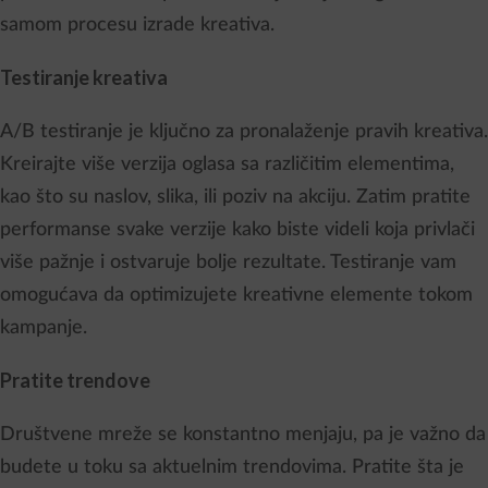
samom procesu izrade kreativa.
Testiranje kreativa
A/B testiranje je ključno za pronalaženje pravih kreativa.
Kreirajte više verzija oglasa sa različitim elementima,
kao što su naslov, slika, ili poziv na akciju. Zatim pratite
performanse svake verzije kako biste videli koja privlači
više pažnje i ostvaruje bolje rezultate. Testiranje vam
omogućava da optimizujete kreativne elemente tokom
kampanje.
Pratite trendove
Društvene mreže se konstantno menjaju, pa je važno da
budete u toku sa aktuelnim trendovima. Pratite šta je