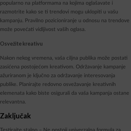
popularno na platformama na kojima oglašavate i
razmotrite kako se ti trendovi mogu uklopiti u vašu
kampanju. Pravilno pozicioniranje u odnosu na trendove
može povećati vidljivost vaših oglasa.
Osvežite kreativu
Nakon nekog vremena, vaša ciljna publika može postati
zasićena postojećom kreativom. Održavanje kampanje
ažuriranom je ključno za održavanje interesovanja
publike. Planirajte redovno osvežavanje kreativnih
elemenata kako biste osigurali da vaša kampanja ostane
relevantna.
Zaključak
Testirajte stalno – Ne postoji univerzalna formula za