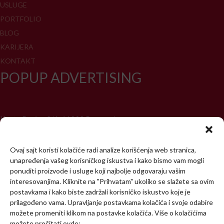
USLUGE
PORTFOLIO
BLOG
KARIJERA
KONTAKT
POPUP ADVERTISING
Koste Racina 2/1, 11000 Beograd
+381 11 439 4750
Ovaj sajt koristi kolačiće radi analize korišćenja web stranica,
office@popup.rs
unapređenja vašeg korisničkog iskustva i kako bismo vam mogli
ponuditi proizvode i usluge koji najbolje odgovaraju vašim
interesovanjima. Kliknite na "Prihvatam" ukoliko se slažete sa ovim
postavkama i kako biste zadržali korisničko iskustvo koje je
ZAPOČNITE PROJEKAT
prilagođeno vama. Upravljanje postavkama kolačića i svoje odabire
možete promeniti klikom na postavke kolačića. Više o kolačićima
možete pročitati ovde: