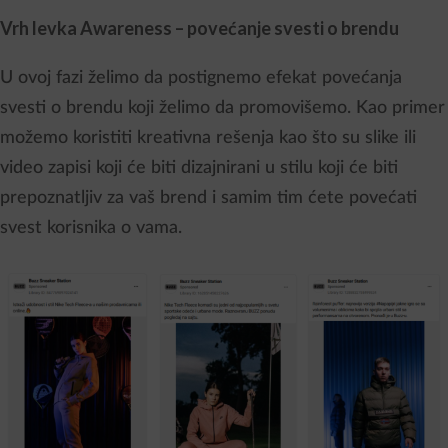
Vrh levka Awareness – povećanje svesti o brendu
U ovoj fazi želimo da postignemo efekat povećanja
svesti o brendu koji želimo da promovišemo. Kao primer
možemo koristiti kreativna rešenja kao što su slike ili
video zapisi koji će biti dizajnirani u stilu koji će biti
prepoznatljiv za vaš brend i samim tim ćete povećati
svest korisnika o vama.