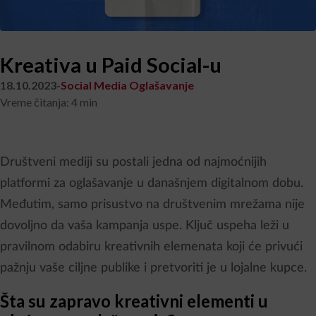
Kreativa u Paid Social-u
18.10.2023
-
Social Media Oglašavanje
Vreme čitanja: 4 min
Društveni mediji su postali jedna od najmoćnijih
platformi za oglašavanje u današnjem digitalnom dobu.
Međutim, samo prisustvo na društvenim mrežama nije
dovoljno da vaša kampanja uspe. Ključ uspeha leži u
pravilnom odabiru kreativnih elemenata koji će privući
pažnju vaše ciljne publike i pretvoriti je u lojalne kupce.
Šta su zapravo kreativni elementi u