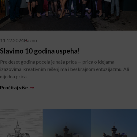
11.12.2024
Razno
Slavimo 10 godina uspeha!
Pre deset godina pocela je naša prica — prica o idejama,
izazovima, kreativnim rešenjima i beskrajnom entuzijazmu. Ali
nijedna prica…
Pročitaj više