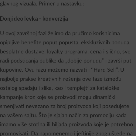
glavnog vizuala. Primer u nastavku:
Donji deo levka – konverzija
U ovoj završnoj fazi želimo da pružimo korisnicima
opipljive benefite poput popusta, ekskluzivnih ponuda,
besplatne dostave, loyalty programa, cena i slično, sve
radi podsticanja publike da „dobije ponudu“ i završi put
kupovine. Ovu fazu možemo nazvati i ‘’Hard Sell’’. U
najbolje prakse kreativnih rešenja ove faze između
ostalog spadaju i slike, kao i templejti za kataloške
kampanje kroz koje se proizvodi mogu dinamički
smenjivati nevezano za broj proizvoda koji posedujete
na vašem sajtu. Što je sjajan način za promociju kada
imamo više stotina ili hiljada proizvoda koje je potrebno
promovisati. Da napomenemo i jeftinije zbog uštede na