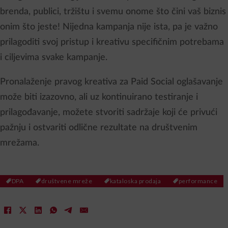
brenda, publici, tržištu i svemu onome što čini vaš biznis
onim što jeste! Nijedna kampanja nije ista, pa je važno
prilagoditi svoj pristup i kreativu specifičnim potrebama
i ciljevima svake kampanje.
Pronalaženje pravog kreativa za Paid Social oglašavanje
može biti izazovno, ali uz kontinuirano testiranje i
prilagođavanje, možete stvoriti sadržaje koji će privući
pažnju i ostvariti odlične rezultate na društvenim
mrežama.
DPA
društvene mreže
kataloska prodaja
performance