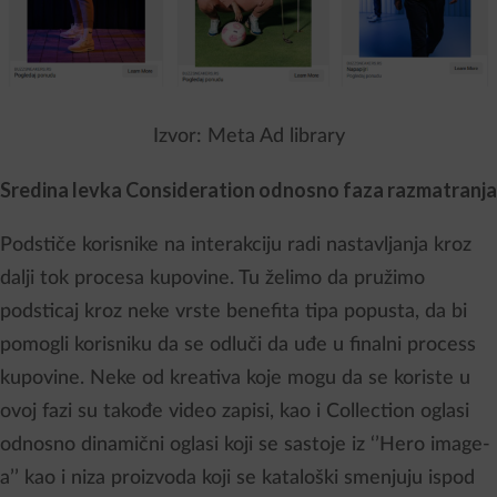
Izvor: Meta Ad library
Sredina levka Consideration odnosno faza razmatranja
Podstiče korisnike na interakciju radi nastavljanja kroz
dalji tok procesa kupovine. Tu želimo da pružimo
podsticaj kroz neke vrste benefita tipa popusta, da bi
pomogli korisniku da se odluči da uđe u finalni process
kupovine. Neke od kreativa koje mogu da se koriste u
ovoj fazi su takođe video zapisi, kao i Collection oglasi
odnosno dinamični oglasi koji se sastoje iz ‘’Hero image-
a’’ kao i niza proizvoda koji se kataloški smenjuju ispod