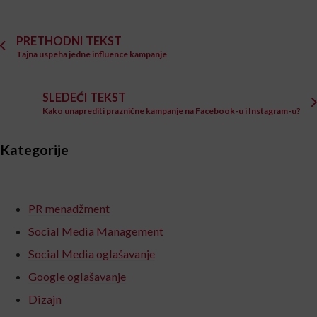
PRETHODNI TEKST
Tajna uspeha jedne influence kampanje
SLEDEĆI TEKST
Kako unaprediti praznične kampanje na Facebook-u i Instagram-u?
Kategorije
PR menadžment
Social Media Management
Social Media oglašavanje
Google oglašavanje
Dizajn