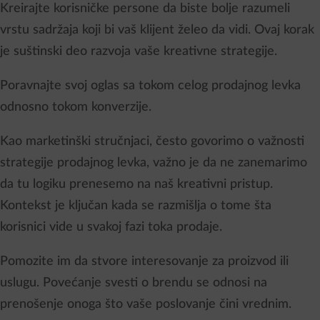
Kreirajte korisničke persone da biste bolje razumeli
vrstu sadržaja koji bi vaš klijent želeo da vidi. Ovaj korak
je suštinski deo razvoja vaše kreativne strategije.
Poravnajte svoj oglas sa tokom celog prodajnog levka
odnosno tokom konverzije.
Kao marketinški stručnjaci, često govorimo o važnosti
strategije prodajnog levka, važno je da ne zanemarimo
da tu logiku prenesemo na naš kreativni pristup.
Kontekst je ključan kada se razmišlja o tome šta
korisnici vide u svakoj fazi toka prodaje.
Pomozite im da stvore interesovanje za proizvod ili
uslugu. Povećanje svesti o brendu se odnosi na
prenošenje onoga što vaše poslovanje čini vrednim.