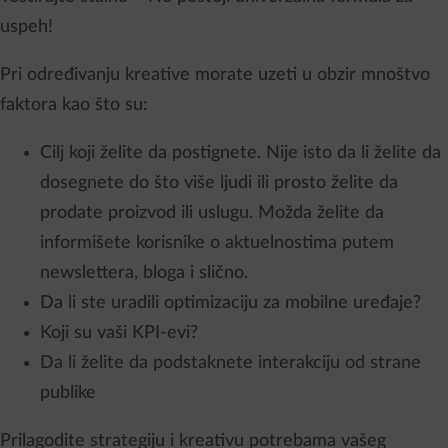
uspeh!
Pri određivanju kreative morate uzeti u obzir mnoštvo
faktora kao što su:
Cilj koji želite da postignete. Nije isto da li želite da
dosegnete do što više ljudi ili prosto želite da
prodate proizvod ili uslugu. Možda želite da
informišete korisnike o aktuelnostima putem
newslettera, bloga i slično.
Da li ste uradili optimizaciju za mobilne uređaje?
Koji su vaši KPI-evi?
Da li želite da podstaknete interakciju od strane
publike
Prilagodite strategiju i kreativu potrebama vašeg